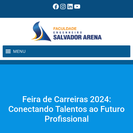
Pular
Facebook
Instagram
LinkedIn
Youtube
para
o
conteúdo
MENU
Feira de Carreiras 2024:
Conectando Talentos ao Futuro
Profissional