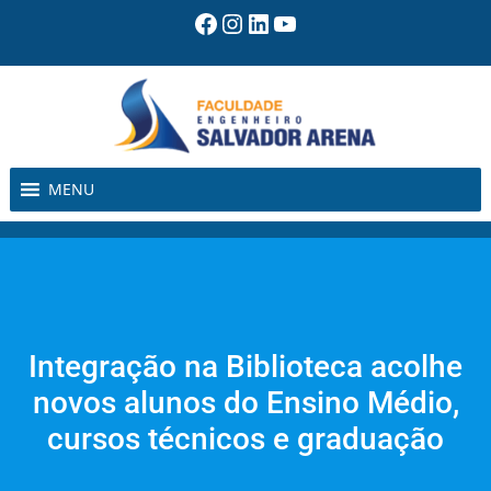
Pular
Facebook
Instagram
LinkedIn
Youtube
para
o
conteúdo
MENU
Integração na Biblioteca acolhe
novos alunos do Ensino Médio,
cursos técnicos e graduação