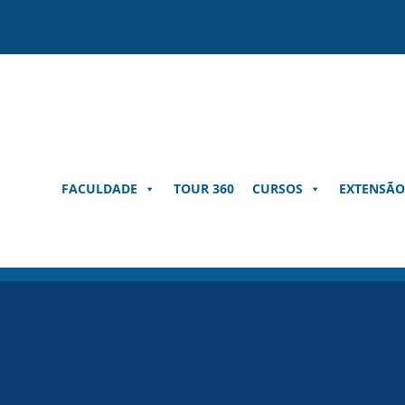
Pular
para
o
conteúdo
FACULDADE
TOUR 360
CURSOS
EXTENSÃO