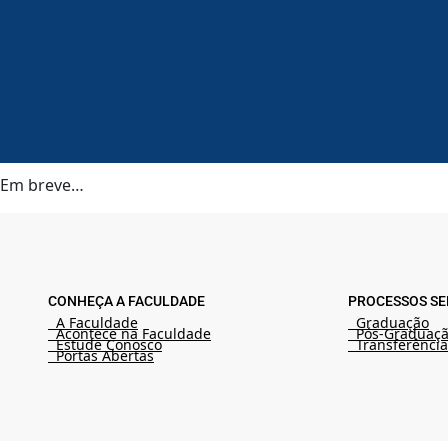
Em breve…
CONHEÇA A FACULDADE
PROCESSOS SE
A Faculdade
Graduação
Acontece na Faculdade
Pós-Graduaç
Estude Conosco
Transferência
Portas Abertas