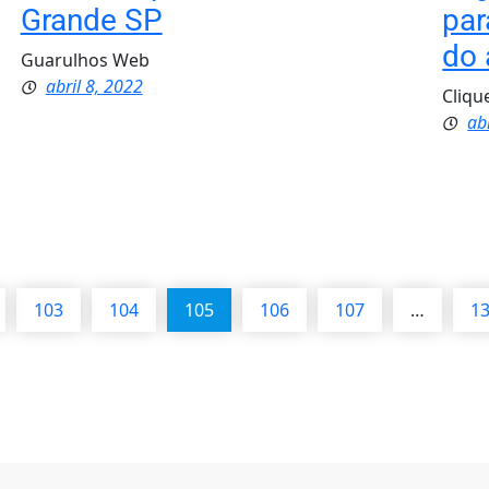
Grande SP
par
do 
Guarulhos Web
abril 8, 2022
Cliq
ab
103
104
105
106
107
…
1