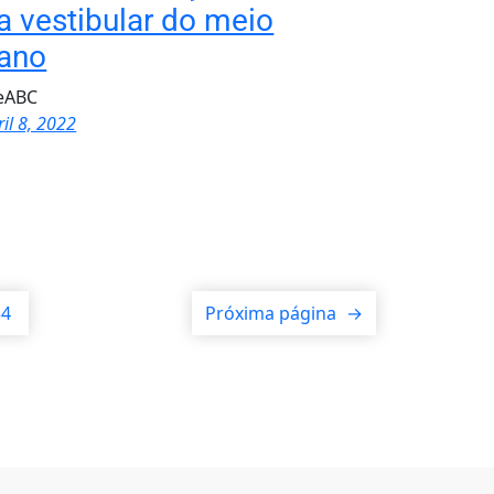
a vestibular do meio
ano
ueABC
ril 8, 2022
34
Próxima página
→