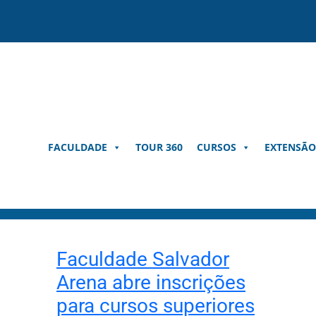
Pular
para
o
conteúdo
FACULDADE
TOUR 360
CURSOS
EXTENSÃO
Faculdade Salvador
Arena abre inscrições
para cursos superiores