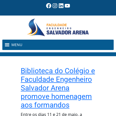
Pular
Facebook
Instagram
LinkedIn
Youtube
para
o
conteúdo
MENU
Biblioteca do Colégio e
Faculdade Engenheiro
Salvador Arena
promove homenagem
aos formandos
Entre os dias 11 e 21 de maio, a