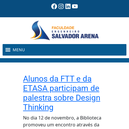
Pular
Facebook
Instagram
LinkedIn
Youtube
para
o
conteúdo
MENU
Alunos da FTT e da
ETASA participam de
palestra sobre Design
Thinking
No dia 12 de novembro, a Biblioteca
promoveu um encontro através da