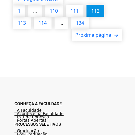
1
…
110
111
112
113
114
…
134
Próxima página
→
CONHEÇA A FACULDADE
A Faculdade
Acontece na Faculdade
Estude Conosco
Portas Abertas
PROCESSOS SELETIVOS
Graduação
Pós-Graduação