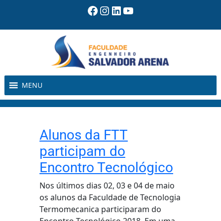
Pular
Facebook
Instagram
LinkedIn
Youtube
para
o
conteúdo
MENU
Alunos da FTT
participam do
Encontro Tecnológico
Nos últimos dias 02, 03 e 04 de maio
os alunos da Faculdade de Tecnologia
Termomecanica participaram do