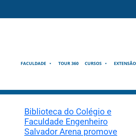
Pular
para
o
conteúdo
FACULDADE
TOUR 360
CURSOS
EXTENSÃO
Biblioteca do Colégio e
Faculdade Engenheiro
Salvador Arena promove