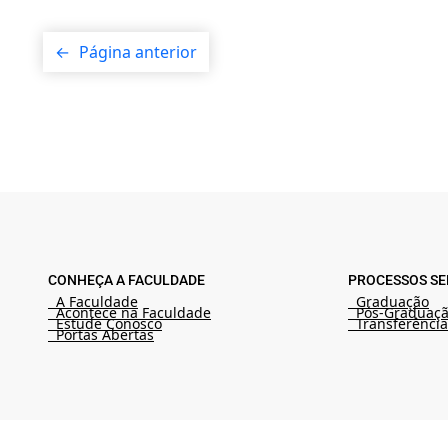
←
Página anterior
CONHEÇA A FACULDADE
PROCESSOS SE
A Faculdade
Graduação
Acontece na Faculdade
Pós-Graduaç
Estude Conosco
Transferência
Portas Abertas