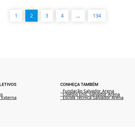
1
2
3
4
…
134
LETIVOS
CONHEÇA TAMBÉM
Fundação Salvador Arena
ão
Colégio Eng. Salvador Arena
 Externa
Escola Técnica Salvador Arena