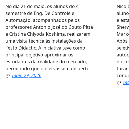
No dia 21 de maio, os alunos do 4º
Nicol
semestre de Eng. De Controle e
aluno
Automação, acompanhados pelos
e est
professores Antonio José do Couto Pitta
Sherw
e Cristina Chiyoda Koshima, realizaram
Marke
uma visita técnica às instalações da
Após 
Festo Didactic. A iniciativa teve como
selet
principal objetivo aproximar os
autoc
estudantes da realidade do mercado,
dos d
permitindo que observassem de perto…
foram
maio 29, 2026
conqu
ma