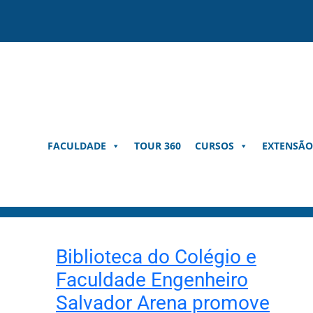
Pular
para
o
conteúdo
FACULDADE
TOUR 360
CURSOS
EXTENSÃO
Biblioteca do Colégio e
Faculdade Engenheiro
Salvador Arena promove