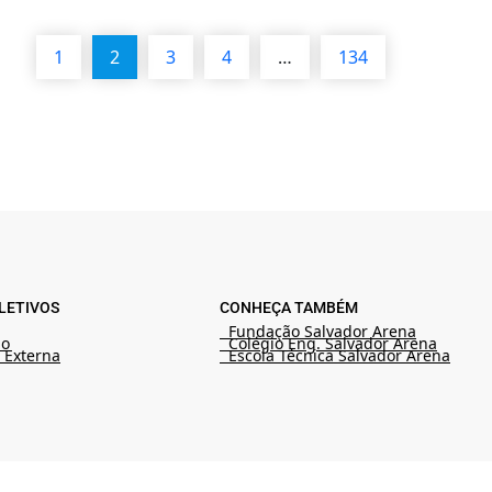
1
2
3
4
…
134
LETIVOS
CONHEÇA TAMBÉM
Fundação Salvador Arena
ão
Colégio Eng. Salvador Arena
 Externa
Escola Técnica Salvador Arena