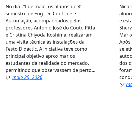
No dia 21 de maio, os alunos do 4º
Nicol
semestre de Eng. De Controle e
aluno
Automação, acompanhados pelos
e est
professores Antonio José do Couto Pitta
Sherw
e Cristina Chiyoda Koshima, realizaram
Marke
uma visita técnica às instalações da
Após 
Festo Didactic. A iniciativa teve como
selet
principal objetivo aproximar os
autoc
estudantes da realidade do mercado,
dos d
permitindo que observassem de perto…
foram
maio 29, 2026
conqu
ma