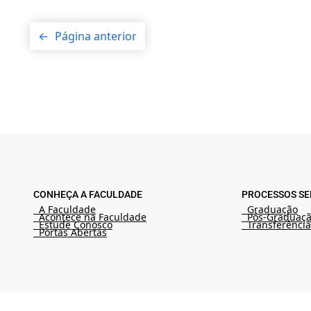
←
Página anterior
CONHEÇA A FACULDADE
PROCESSOS SE
A Faculdade
Graduação
Acontece na Faculdade
Pós-Graduaç
Estude Conosco
Transferência
Portas Abertas