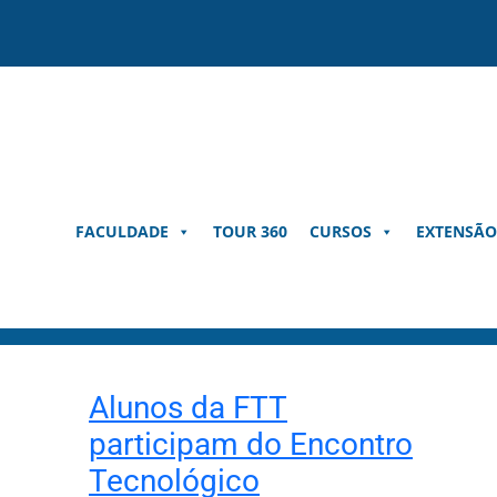
Pular
para
o
conteúdo
FACULDADE
TOUR 360
CURSOS
EXTENSÃO
Alunos da FTT
participam do Encontro
Tecnológico