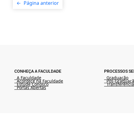
←
Página anterior
CONHEÇA A FACULDADE
PROCESSOS SE
A Faculdade
Graduação
Acontece na Faculdade
Pós-Graduaç
Estude Conosco
Transferência
Portas Abertas