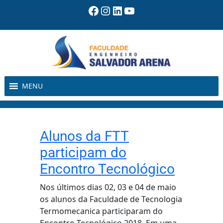
Pular
Facebook
Instagram
LinkedIn
Youtube
para
o
conteúdo
MENU
Alunos da FTT
participam do
Encontro Tecnológico
Nos últimos dias 02, 03 e 04 de maio
os alunos da Faculdade de Tecnologia
Termomecanica participaram do