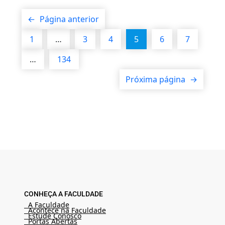
←
Página anterior
1
…
3
4
5
6
7
…
134
Próxima página
→
CONHEÇA A FACULDADE
A Faculdade
Acontece na Faculdade
Estude Conosco
Portas Abertas