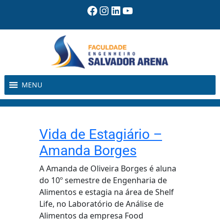
Pular
Facebook
Instagram
LinkedIn
Youtube
para
o
conteúdo
MENU
Vida de Estagiário –
Amanda Borges
A Amanda de Oliveira Borges é aluna
do 10º semestre de Engenharia de
Alimentos e estagia na área de Shelf
Life, no Laboratório de Análise de
Alimentos da empresa Food