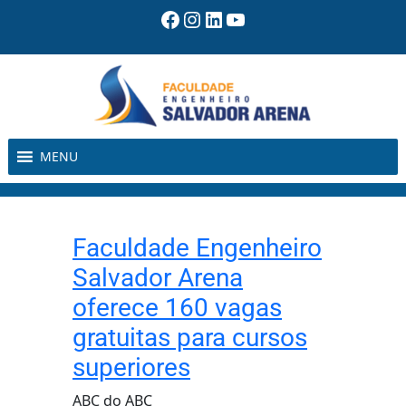
Pular
Facebook
Instagram
LinkedIn
Youtube
para
o
conteúdo
MENU
Faculdade Engenheiro
Salvador Arena
oferece 160 vagas
gratuitas para cursos
superiores
ABC do ABC