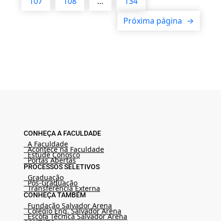
107
108
…
134
Próxima página
→
CONHEÇA A FACULDADE
A Faculdade
Acontece na Faculdade
Estude Conosco
Portas Abertas
PROCESSOS SELETIVOS
Graduação
Pós-Graduação
Transferência Externa
CONHEÇA TAMBÉM
Fundação Salvador Arena
Colégio Eng. Salvador Arena
Escola Técnica Salvador Arena