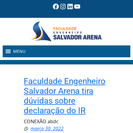
Pular
Facebook
Instagram
LinkedIn
Youtube
para
o
conteúdo
MENU
Faculdade Engenheiro
Salvador Arena tira
dúvidas sobre
declaração do IR
CONEXÃO abdc
março 30, 2022