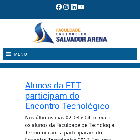
Pular
Facebook
Instagram
LinkedIn
Youtube
para
o
conteúdo
MENU
Alunos da FTT
participam do
Encontro Tecnológico
Nos últimos dias 02, 03 e 04 de maio
os alunos da Faculdade de Tecnologia
Termomecanica participaram do