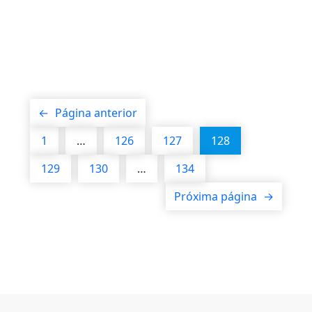
←
Página anterior
1
…
126
127
128
129
130
…
134
Próxima página
→