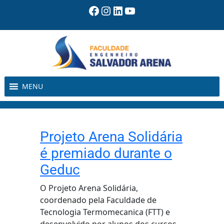
Pular
Facebook
Instagram
LinkedIn
Youtube
para
o
conteúdo
MENU
Projeto Arena Solidária
é premiado durante o
Geduc
O Projeto Arena Solidária,
coordenado pela Faculdade de
Tecnologia Termomecanica (FTT) e