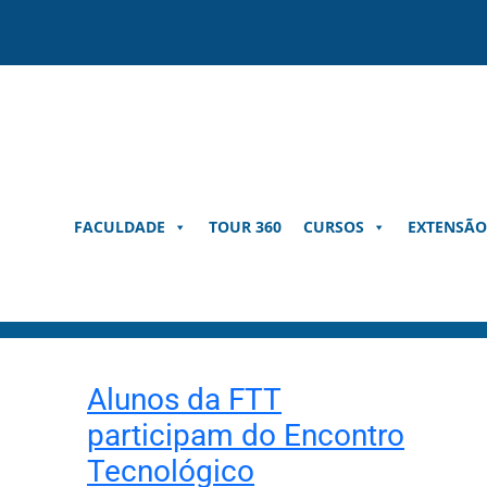
Pular
para
o
conteúdo
FACULDADE
TOUR 360
CURSOS
EXTENSÃO
Alunos da FTT
participam do Encontro
Tecnológico