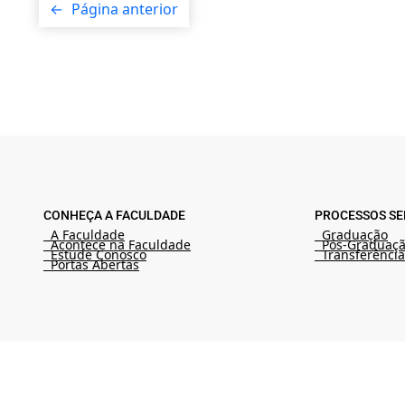
←
Página anterior
CONHEÇA A FACULDADE
PROCESSOS SE
A Faculdade
Graduação
Acontece na Faculdade
Pós-Graduaç
Estude Conosco
Transferência
Portas Abertas