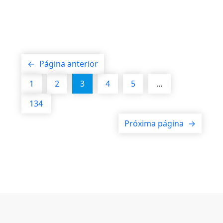
←
Página anterior
1
2
3
4
5
…
134
Próxima página
→