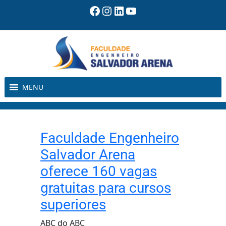
Pular
Facebook
Instagram
LinkedIn
Youtube
para
o
conteúdo
MENU
Faculdade Engenheiro
Salvador Arena
oferece 160 vagas
gratuitas para cursos
superiores
ABC do ABC