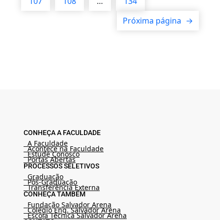
107
108
…
134
Próxima página
→
CONHEÇA A FACULDADE
A Faculdade
Acontece na Faculdade
Estude Conosco
Portas Abertas
PROCESSOS SELETIVOS
Graduação
Pós-Graduação
Transferência Externa
CONHEÇA TAMBÉM
Fundação Salvador Arena
Colégio Eng. Salvador Arena
Escola Técnica Salvador Arena