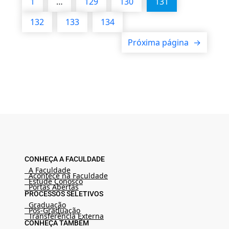
1
…
129
130
131
132
133
134
Próxima página
→
CONHEÇA A FACULDADE
A Faculdade
Acontece na Faculdade
Estude Conosco
Portas Abertas
PROCESSOS SELETIVOS
Graduação
Pós-Graduação
Transferência Externa
CONHEÇA TAMBÉM