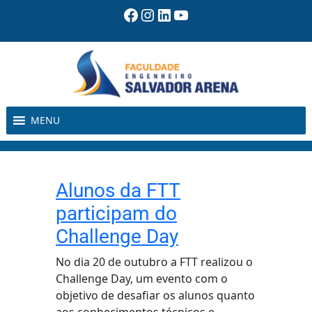
Pular
Facebook
Instagram
LinkedIn
Youtube
para
o
conteúdo
MENU
Alunos da FTT
participam do
Challenge Day
No dia 20 de outubro a FTT realizou o
Challenge Day, um evento com o
objetivo de desafiar os alunos quanto