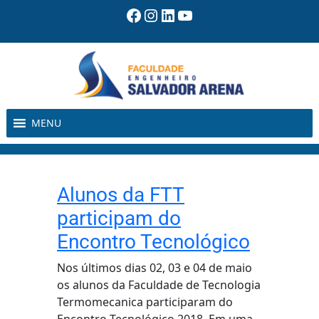
Pular
Facebook
Instagram
LinkedIn
Youtube
para
o
conteúdo
MENU
Alunos da FTT
participam do
Encontro Tecnológico
Nos últimos dias 02, 03 e 04 de maio
os alunos da Faculdade de Tecnologia
Termomecanica participaram do