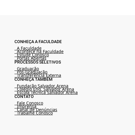
CONHEÇA A FACULDADE
A Faculdade
Acontece na Faculdade
Estude Conosco
Portas Abertas
PROCESSOS SELETIVOS
Graduação
Pós-Graduação
Transferência Externa
CONHEÇA TAMBÉM
Fundação Salvador Arena
Colégio Eng. Salvador Arena
Escola Técnica Salvador Arena
CONTATO
Fale Conosco
Imprensa
Canal de Denúncias
Trabalhe Conosco