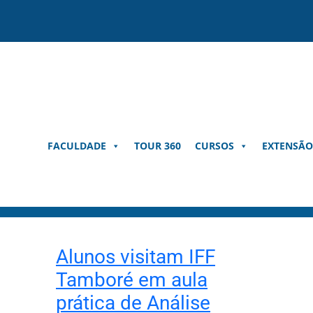
Pular
para
o
conteúdo
FACULDADE
TOUR 360
CURSOS
EXTENSÃO
Alunos visitam IFF
Tamboré em aula
prática de Análise