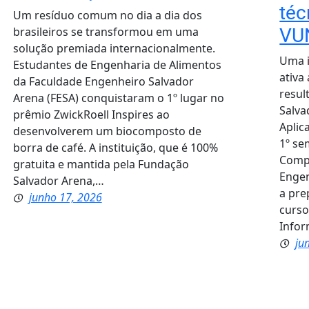
téc
Um resíduo comum no dia a dia dos
brasileiros se transformou em uma
VU
solução premiada internacionalmente.
Uma i
Estudantes de Engenharia de Alimentos
ativa
da Faculdade Engenheiro Salvador
resul
Arena (FESA) conquistaram o 1º lugar no
Salva
prêmio ZwickRoell Inspires ao
Aplic
desenvolverem um biocomposto de
1º se
borra de café. A instituição, que é 100%
Compu
gratuita e mantida pela Fundação
Engen
Salvador Arena,…
a pre
junho 17, 2026
curso
Infor
ju