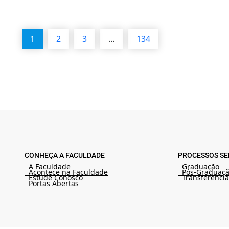
1
2
3
…
134
CONHEÇA A FACULDADE
PROCESSOS SE
A Faculdade
Graduação
Acontece na Faculdade
Pós-Graduaç
Estude Conosco
Transferência
Portas Abertas