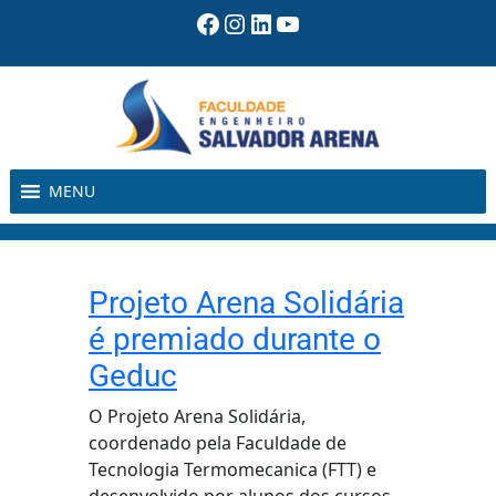
Pular
Facebook
Instagram
LinkedIn
Youtube
para
o
conteúdo
MENU
Projeto Arena Solidária
é premiado durante o
Geduc
O Projeto Arena Solidária,
coordenado pela Faculdade de
Tecnologia Termomecanica (FTT) e