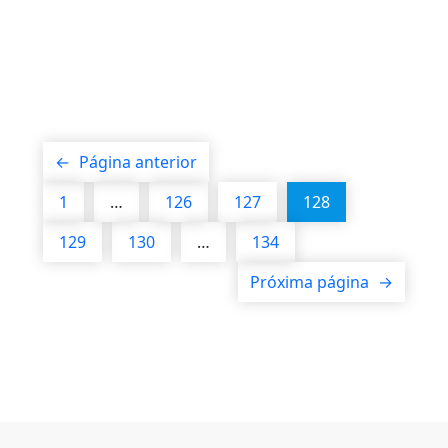
←
Página anterior
1
…
126
127
128
129
130
…
134
Próxima página
→