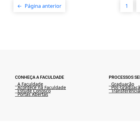
←
Página anterior
1
CONHEÇA A FACULDADE
PROCESSOS SE
A Faculdade
Graduação
Acontece na Faculdade
Pós-Graduaç
Estude Conosco
Transferência
Portas Abertas