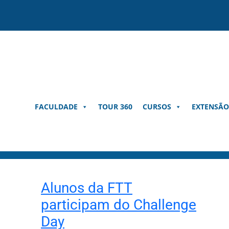
Pular
para
o
conteúdo
FACULDADE
TOUR 360
CURSOS
EXTENSÃO
Alunos da FTT
participam do Challenge
Day