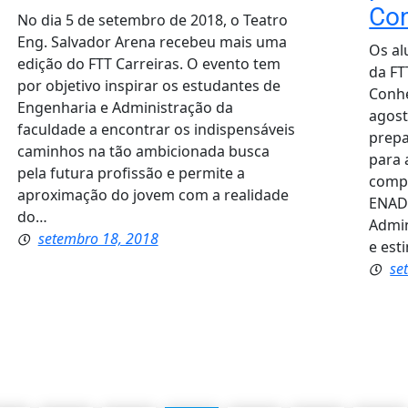
Co
No dia 5 de setembro de 2018, o Teatro
Eng. Salvador Arena recebeu mais uma
Os al
edição do FTT Carreiras. O evento tem
da FT
por objetivo inspirar os estudantes de
Conhe
Engenharia e Administração da
agost
faculdade a encontrar os indispensáveis
prepa
caminhos na tão ambicionada busca
para 
pela futura profissão e permite a
compl
aproximação do jovem com a realidade
ENADE
do…
Admin
setembro 18, 2018
e est
se