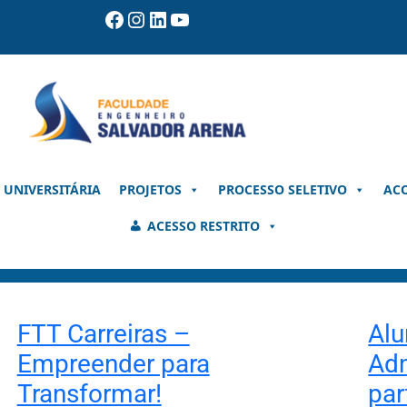
Facebook
Instagram
LinkedIn
Youtube
 UNIVERSITÁRIA
PROJETOS
PROCESSO SELETIVO
AC
ACESSO RESTRITO
FTT Carreiras –
Alu
Empreender para
Adm
Transformar!
par