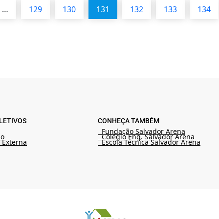
…
129
130
131
132
133
134
LETIVOS
CONHEÇA TAMBÉM
Fundação Salvador Arena
ão
Colégio Eng. Salvador Arena
 Externa
Escola Técnica Salvador Arena