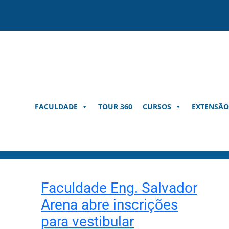
Pular
para
o
conteúdo
FACULDADE
TOUR 360
CURSOS
EXTENSÃO
Faculdade Eng. Salvador
Arena abre inscrições
para vestibular