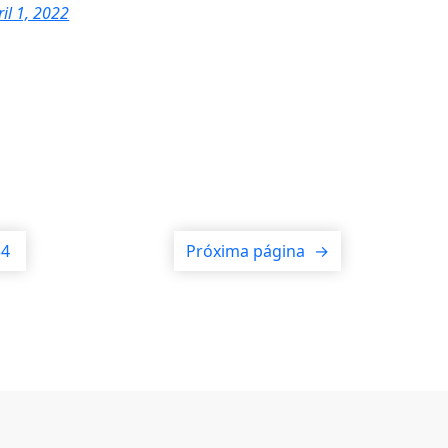
ril 1, 2022
34
Próxima página
→