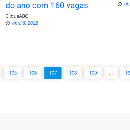
do ano com 160 vagas
ab
CliqueABC
abril 8, 2022
105
106
107
108
109
…
1