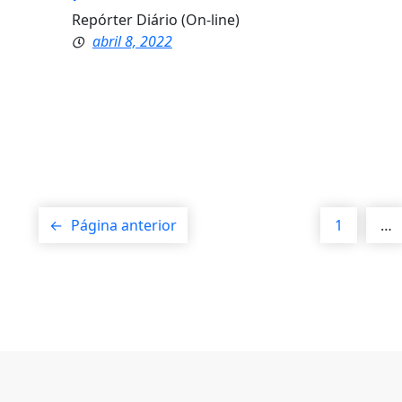
Repórter Diário (On-line)
abril 8, 2022
←
Página anterior
1
…