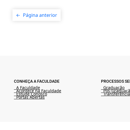
←
Página anterior
CONHEÇA A FACULDADE
PROCESSOS SE
A Faculdade
Graduação
Acontece na Faculdade
Pós-Graduaç
Estude Conosco
Transferência
Portas Abertas