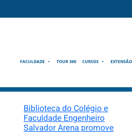
Pular
para
o
conteúdo
FACULDADE
TOUR 360
CURSOS
EXTENSÃO
Biblioteca do Colégio e
Faculdade Engenheiro
Salvador Arena promove