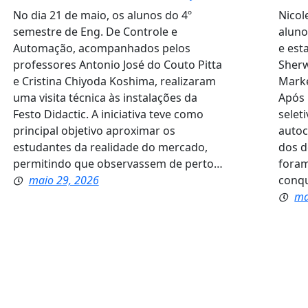
No dia 21 de maio, os alunos do 4º
Nicol
semestre de Eng. De Controle e
aluno
Automação, acompanhados pelos
e est
professores Antonio José do Couto Pitta
Sherw
e Cristina Chiyoda Koshima, realizaram
Marke
uma visita técnica às instalações da
Após 
Festo Didactic. A iniciativa teve como
selet
principal objetivo aproximar os
autoc
estudantes da realidade do mercado,
dos d
permitindo que observassem de perto…
foram
maio 29, 2026
conqu
ma