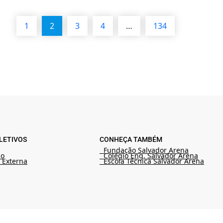
1
2
3
4
…
134
LETIVOS
CONHEÇA TAMBÉM
Fundação Salvador Arena
ão
Colégio Eng. Salvador Arena
 Externa
Escola Técnica Salvador Arena