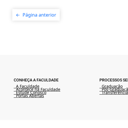
←
Página anterior
CONHEÇA A FACULDADE
PROCESSOS SE
A Faculdade
Graduação
Acontece na Faculdade
Pós-Graduaç
Estude Conosco
Transferência
Portas Abertas