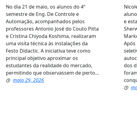
No dia 21 de maio, os alunos do 4º
Nicol
semestre de Eng. De Controle e
aluno
Automação, acompanhados pelos
e est
professores Antonio José do Couto Pitta
Sherw
e Cristina Chiyoda Koshima, realizaram
Marke
uma visita técnica às instalações da
Após 
Festo Didactic. A iniciativa teve como
selet
principal objetivo aproximar os
autoc
estudantes da realidade do mercado,
dos d
permitindo que observassem de perto…
foram
maio 29, 2026
conqu
ma