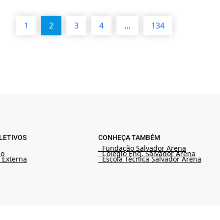
1
2
3
4
…
134
LETIVOS
CONHEÇA TAMBÉM
Fundação Salvador Arena
ão
Colégio Eng. Salvador Arena
 Externa
Escola Técnica Salvador Arena