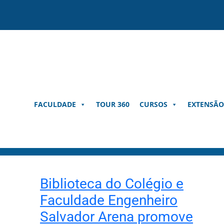
Pular
para
o
conteúdo
FACULDADE
TOUR 360
CURSOS
EXTENSÃO
Biblioteca do Colégio e
Faculdade Engenheiro
Salvador Arena promove