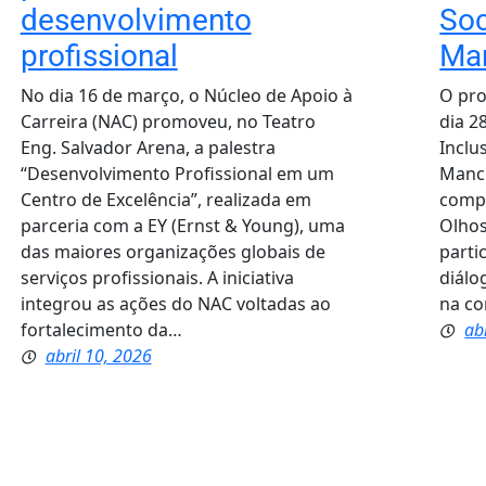
desenvolvimento
Soc
profissional
Ma
No dia 16 de março, o Núcleo de Apoio à
O pro
Carreira (NAC) promoveu, no Teatro
dia 2
Eng. Salvador Arena, a palestra
Inclu
“Desenvolvimento Profissional em um
Manci
Centro de Excelência”, realizada em
compa
parceria com a EY (Ernst & Young), uma
Olhos
das maiores organizações globais de
parti
serviços profissionais. A iniciativa
diálo
integrou as ações do NAC voltadas ao
na c
fortalecimento da…
ab
abril 10, 2026