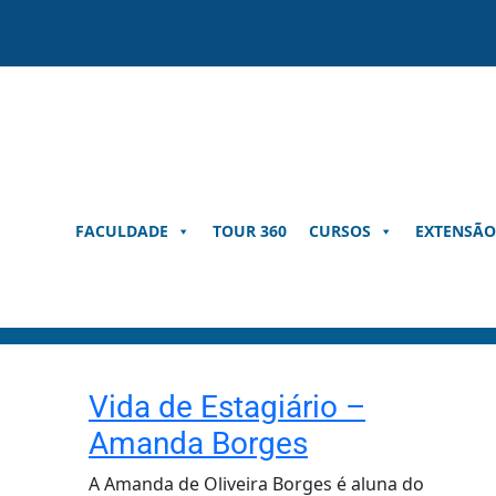
Pular
para
o
conteúdo
FACULDADE
TOUR 360
CURSOS
EXTENSÃO
Vida de Estagiário –
Amanda Borges
A Amanda de Oliveira Borges é aluna do