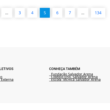
…
3
4
5
6
7
…
134
LETIVOS
CONHEÇA TAMBÉM
Fundação Salvador Arena
ão
Colégio Eng. Salvador Arena
 Externa
Escola Técnica Salvador Arena