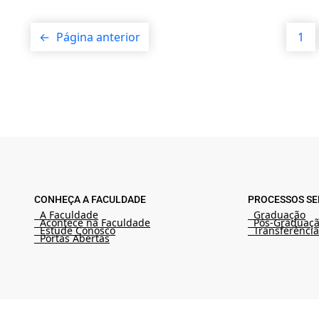
←
Página anterior
1
CONHEÇA A FACULDADE
PROCESSOS SE
A Faculdade
Graduação
Acontece na Faculdade
Pós-Graduaç
Estude Conosco
Transferência
Portas Abertas