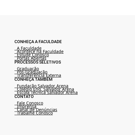
CONHEÇA A FACULDADE
A Faculdade
Acontece na Faculdade
Estude Conosco
Portas Abertas
PROCESSOS SELETIVOS
Graduação
Pós-Graduação
Transferência Externa
CONHEÇA TAMBÉM
Fundação Salvador Arena
Colégio Eng. Salvador Arena
Escola Técnica Salvador Arena
CONTATO
Fale Conosco
Imprensa
Canal de Denúncias
Trabalhe Conosco