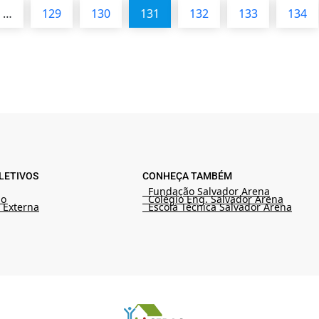
…
129
130
131
132
133
134
LETIVOS
CONHEÇA TAMBÉM
Fundação Salvador Arena
ão
Colégio Eng. Salvador Arena
 Externa
Escola Técnica Salvador Arena