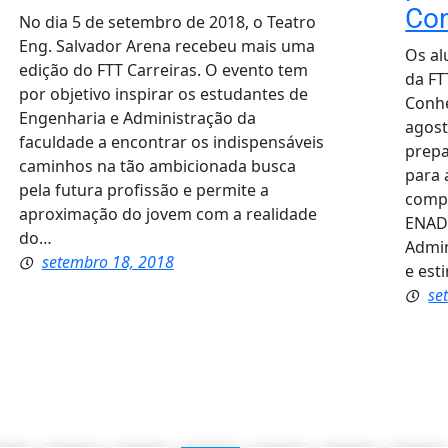
Co
No dia 5 de setembro de 2018, o Teatro
Eng. Salvador Arena recebeu mais uma
Os al
edição do FTT Carreiras. O evento tem
da FT
por objetivo inspirar os estudantes de
Conhe
Engenharia e Administração da
agost
faculdade a encontrar os indispensáveis
prepa
caminhos na tão ambicionada busca
para 
pela futura profissão e permite a
compl
aproximação do jovem com a realidade
ENADE
do…
Admin
setembro 18, 2018
e est
se