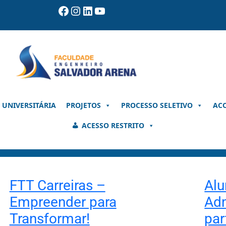
Facebook
Instagram
LinkedIn
Youtube
 UNIVERSITÁRIA
PROJETOS
PROCESSO SELETIVO
AC
ACESSO RESTRITO
FTT Carreiras –
Alu
Empreender para
Adm
Transformar!
par