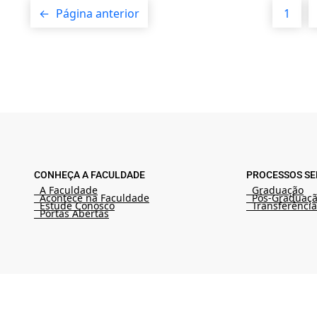
←
Página anterior
1
CONHEÇA A FACULDADE
PROCESSOS SE
A Faculdade
Graduação
Acontece na Faculdade
Pós-Graduaç
Estude Conosco
Transferência
Portas Abertas