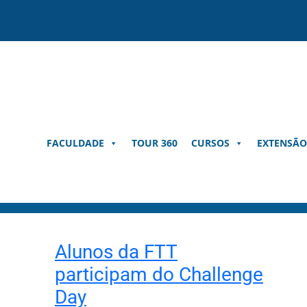
Pular
para
o
conteúdo
FACULDADE
TOUR 360
CURSOS
EXTENSÃO
Alunos da FTT
participam do Challenge
Day