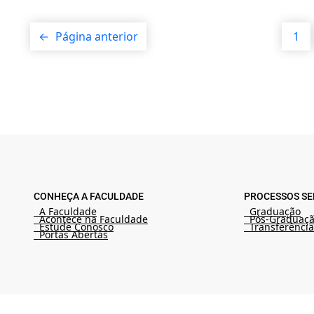
←
Página anterior
1
CONHEÇA A FACULDADE
PROCESSOS SE
A Faculdade
Graduação
Acontece na Faculdade
Pós-Graduaç
Estude Conosco
Transferência
Portas Abertas