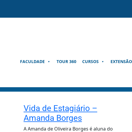
Pular
para
o
conteúdo
FACULDADE
TOUR 360
CURSOS
EXTENSÃO
Vida de Estagiário –
Amanda Borges
A Amanda de Oliveira Borges é aluna do