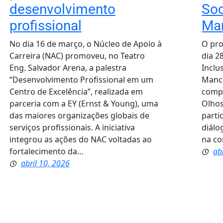
desenvolvimento
Soc
profissional
Ma
No dia 16 de março, o Núcleo de Apoio à
O pro
Carreira (NAC) promoveu, no Teatro
dia 2
Eng. Salvador Arena, a palestra
Inclu
“Desenvolvimento Profissional em um
Manci
Centro de Excelência”, realizada em
compa
parceria com a EY (Ernst & Young), uma
Olhos
das maiores organizações globais de
parti
serviços profissionais. A iniciativa
diálo
integrou as ações do NAC voltadas ao
na c
fortalecimento da…
ab
abril 10, 2026