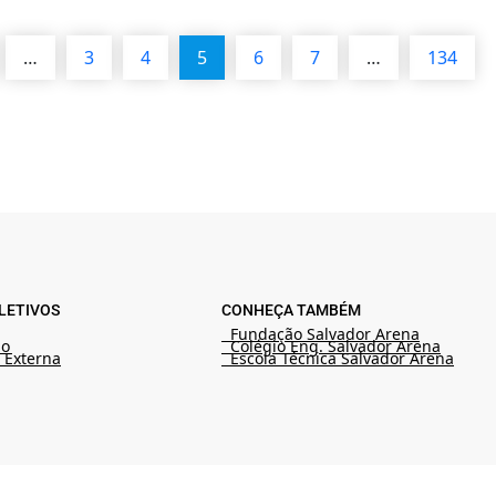
…
3
4
5
6
7
…
134
LETIVOS
CONHEÇA TAMBÉM
Fundação Salvador Arena
ão
Colégio Eng. Salvador Arena
 Externa
Escola Técnica Salvador Arena