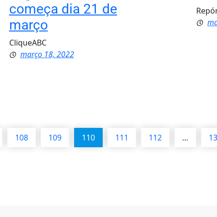
começa dia 21 de
Repór
março
ma
CliqueABC
março 18, 2022
108
109
110
111
112
…
1