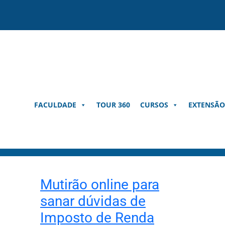
Pular
para
o
conteúdo
FACULDADE
TOUR 360
CURSOS
EXTENSÃO
Mutirão online para
sanar dúvidas de
Imposto de Renda