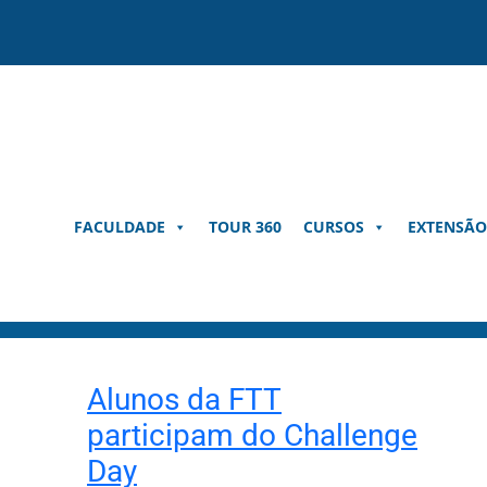
Pular
para
o
conteúdo
FACULDADE
TOUR 360
CURSOS
EXTENSÃO
Alunos da FTT
participam do Challenge
Day