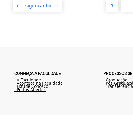
←
Página anterior
1
…
CONHEÇA A FACULDADE
PROCESSOS SE
A Faculdade
Graduação
Acontece na Faculdade
Pós-Graduaç
Estude Conosco
Transferência
Portas Abertas