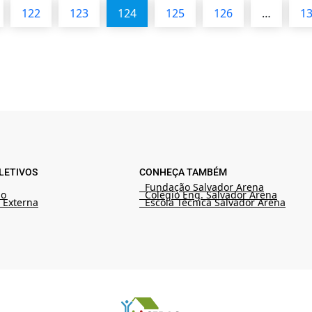
122
123
124
125
126
…
1
LETIVOS
CONHEÇA TAMBÉM
Fundação Salvador Arena
ão
Colégio Eng. Salvador Arena
 Externa
Escola Técnica Salvador Arena