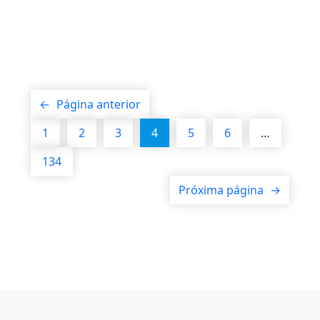
←
Página anterior
1
2
3
4
5
6
…
134
Próxima página
→