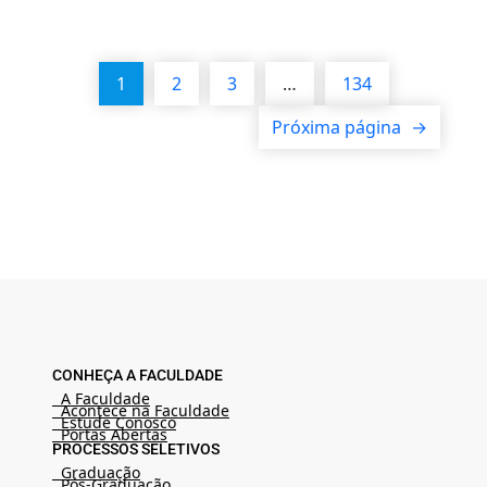
1
2
3
…
134
Próxima página
→
CONHEÇA A FACULDADE
A Faculdade
Acontece na Faculdade
Estude Conosco
Portas Abertas
PROCESSOS SELETIVOS
Graduação
Pós-Graduação