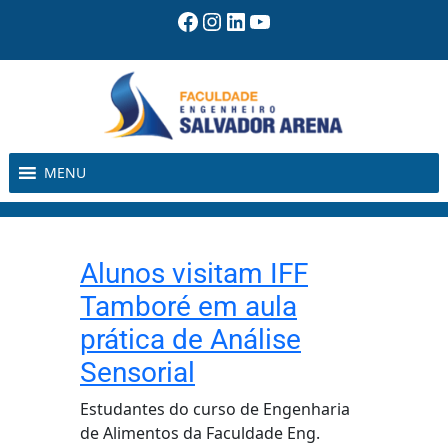
Pular
Facebook
Instagram
LinkedIn
Youtube
para
o
conteúdo
MENU
Alunos visitam IFF
Tamboré em aula
prática de Análise
Sensorial
Estudantes do curso de Engenharia
de Alimentos da Faculdade Eng.